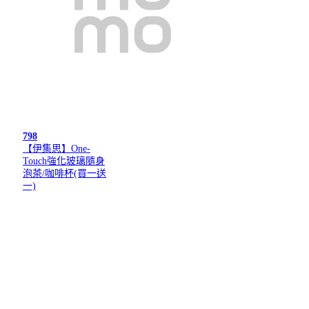
798
【伊集思】One-
Touch強化玻璃隨身
泡茶/咖啡杯(買一送
一)