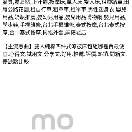
腳臭,易夏貼,止汗劑,按摩床,單人床,雙人床,租腳踏車,田
尾公路花園,租自行車,租單車,租單車,男性塑身衣,嬰兒
用品,奶瓶推薦,嬰幼兒用品,嬰兒用品購物網,嬰兒用品,
學步鞋,手機維修,台北手機維修,泰式按摩,台北泰式按
摩,台中泰式按摩,拇指外翻,麻糬老店
【主流戀曲】雙人純棉四件式涼被床包組哪裡買最便
宜.心得文.試用文.分享文.好用.推薦.評價.熱銷.開箱文.
優缺點比較