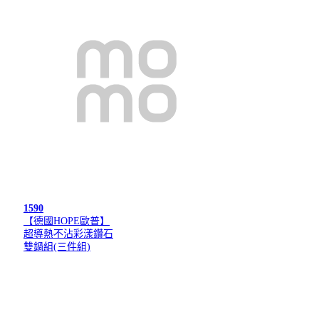
1590
【德國HOPE歐普】
超導熱不沾彩漾鑽石
雙鍋組(三件組)