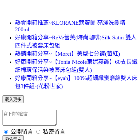
熱賣開箱推薦~KLORANE蔻蘿蘭 亮澤洗髮精
200ml
好康開箱分享~ReVe蕾芙(時尚咖啡)Silk Satin 雙人
四件式被套床包組
熱銷開箱分享~【Moret】美型七分褲(莓紅)
好康開箱分享~【Tonia Nicole東妮寢飾】60支長纖
細棉環保活染被套床包組(雙人)
好康開箱分享~【eyah】100%超細纖蜜磨綿雙人床
包3件組-(花粉世家)
載入更多
公開留言
私密留言
發佈留言