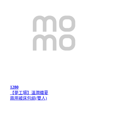
1280
【夢工場】溫潤織夏
兩用被床包組(雙人)