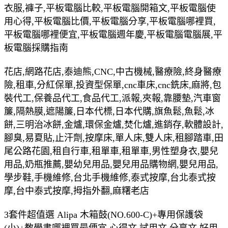
衣服,褲子,平板電腦比較,平板電腦開箱文,平板電腦使
用心得,平板電腦比價,平板電腦分享,平板電腦哪裡買,
平板電腦哪裡便宜,平板電腦週年慶,平板電腦電腦展,平
板電腦採購指南
花店,網路花店,泰迪熊,CNC,中古機械,醫療險,終身醫療
險,租車,分紅保單,投資型保單,cnc車床,cnc銑床,麻將,包
裝代工,保養品代工,食品代工,派報,夾報,靠腰墊,汽車窗
簾,隔熱膜,遮陽簾,日本代標,日本代購,旗魚鬆,魚鬆,冰
餅,三明治冰餅,金爐,環保金爐,焚化爐,進銷存,軟體設計,
腳臭,易夏貼,止汗劑,按摩床,單人床,雙人床,租腳踏車,田
尾公路花園,租自行車,租單車,租單車,男性塑身衣,嬰兒
用品,奶瓶推薦,嬰幼兒用品,嬰兒用品購物網,嬰兒用品,
學步鞋,手機維修,台北手機維修,泰式按摩,台北泰式按
摩,台中泰式按摩,拇指外翻,麻糬老店
3套件超值選 Alipa 木箱鼓(NO.600-C)+專用保護袋
(小)+教學書哪裡買最便宜.心得文.試用文.分享文.好用.