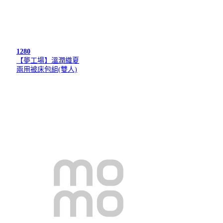
1280
【夢工場】溫潤織夏
兩用被床包組(雙人)