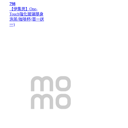
798
【伊集思】One-
Touch強化玻璃隨身
泡茶/咖啡杯(買一送
一)