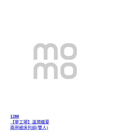
1280
【夢工場】溫潤織夏
兩用被床包組(雙人)