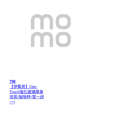
798
【伊集思】One-
Touch強化玻璃隨身
泡茶/咖啡杯(買一送
一)