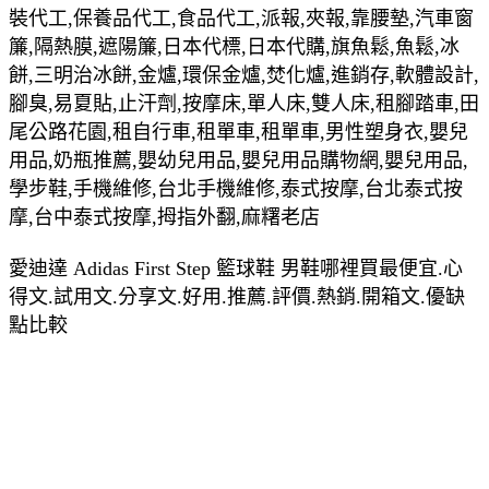
裝代工,保養品代工,食品代工,派報,夾報,靠腰墊,汽車窗
簾,隔熱膜,遮陽簾,日本代標,日本代購,旗魚鬆,魚鬆,冰
餅,三明治冰餅,金爐,環保金爐,焚化爐,進銷存,軟體設計,
腳臭,易夏貼,止汗劑,按摩床,單人床,雙人床,租腳踏車,田
尾公路花園,租自行車,租單車,租單車,男性塑身衣,嬰兒
用品,奶瓶推薦,嬰幼兒用品,嬰兒用品購物網,嬰兒用品,
學步鞋,手機維修,台北手機維修,泰式按摩,台北泰式按
摩,台中泰式按摩,拇指外翻,麻糬老店
愛迪達 Adidas First Step 籃球鞋 男鞋哪裡買最便宜.心
得文.試用文.分享文.好用.推薦.評價.熱銷.開箱文.優缺
點比較