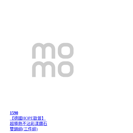
1590
【德國HOPE歐普】
超導熱不沾彩漾鑽石
雙鍋組(三件組)