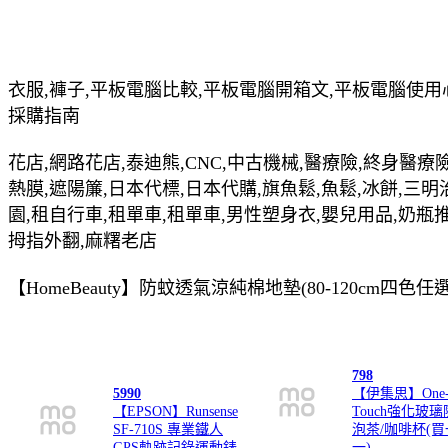
衣服,褲子,平板電腦比較,平板電腦開箱文,平板電腦使用
採購指南
花店,網路花店,泰迪熊,CNC,中古機械,醫療險,終身醫療險
熱膜,遮陽簾,日本代標,日本代購,旗魚鬆,魚鬆,冰餅,三明
園,租自行車,租單車,租單車,男性塑身衣,嬰兒用品,奶瓶
拇指外翻,麻糬老店
【HomeBeauty】防蚊透氣涼純棉地墊(80-120cm四
798
5990
【伊集思】One
【EPSON】Runsense
Touch強化玻
SF-710S 專業鐵人
泡茶/咖啡杯(
GPS軌跡記錄運動錶
一)