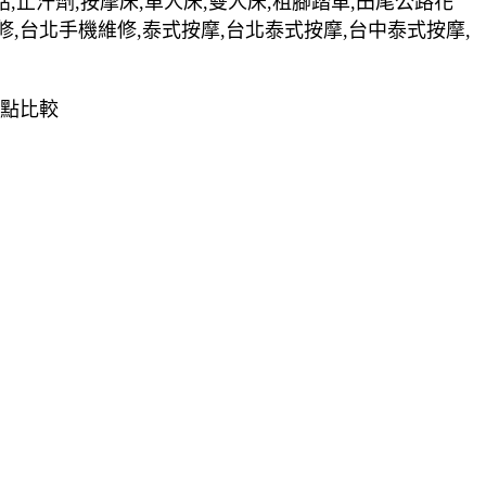
貼,止汗劑,按摩床,單人床,雙人床,租腳踏車,田尾公路花
修,台北手機維修,泰式按摩,台北泰式按摩,台中泰式按摩,
缺點比較