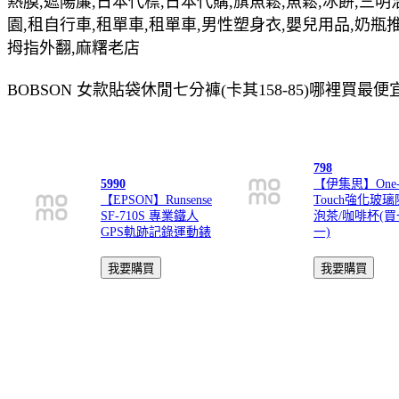
熱膜,遮陽簾,日本代標,日本代購,旗魚鬆,魚鬆,冰餅,三明
園,租自行車,租單車,租單車,男性塑身衣,嬰兒用品,奶瓶
拇指外翻,麻糬老店
BOBSON 女款貼袋休閒七分褲(卡其158-85)哪裡買最
798
5990
【伊集思】One
【EPSON】Runsense
Touch強化玻
SF-710S 專業鐵人
泡茶/咖啡杯(
GPS軌跡記錄運動錶
一)