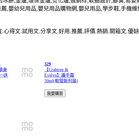
治冰餅,金爐,環保金爐,焚化爐,進銷存,軟體設計,腳臭,易夏
推薦,嬰幼兒用品,嬰兒用品購物網,嬰兒用品,學步鞋,手機維
便宜.心得文.試用文.分享文.好用.推薦.評價.熱銷.開箱文.優
-
329
璃隨身
【Crabtree &
買一送
Evelyn】護手霜
50ml(軟管新包裝)