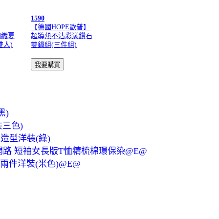
1590
【德國HOPE歐普】
潤織夏
超導熱不沾彩漾鑽石
雙人)
雙鍋組(三件組)
黑)
三色)
則造型洋裝(綠)
雪狼開路 短袖女長版T恤精梳棉環保染@E@
假兩件洋裝(米色)@E@