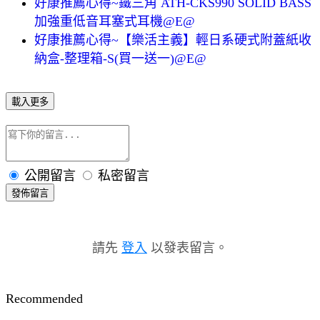
好康推薦心得~鐵三角 ATH-CKS990 SOLID BASS
加強重低音耳塞式耳機@E@
好康推薦心得~【樂活主義】輕日系硬式附蓋紙收
納盒-整理箱-S(買一送一)@E@
載入更多
公開留言
私密留言
發佈留言
請先
登入
以發表留言。
Recommended