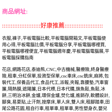
商品網址:
::::::::::::::::::::::好康推薦::::::::::::::::::::::
衣服,褲子,平板電腦比較,平板電腦開箱文,平板電腦使
用心得,平板電腦比價,平板電腦分享,平板電腦哪裡買,
平板電腦哪裡便宜,平板電腦週年慶,平板電腦電腦展,平
板電腦採購指南
花店,網路花店,泰迪熊,CNC,中古機械,醫療險,終身醫療
險,租車,分紅保單,投資型保單,cnc車床,cnc銑床,麻將,包
裝代工,保養品代工,食品代工,派報,夾報,靠腰墊,汽車窗
簾,隔熱膜,遮陽簾,日本代標,日本代購,旗魚鬆,魚鬆,冰
餅,三明治冰餅,金爐,環保金爐,焚化爐,進銷存,軟體設計,
腳臭,易夏貼,止汗劑,按摩床,單人床,雙人床,租腳踏車,田
尾公路花園,租自行車,租單車,租單車,男性塑身衣,嬰兒