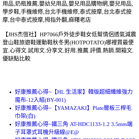
用品,奶瓶推薦,嬰幼兒用品,嬰兒用品購物網,嬰兒用品,
學步鞋,手機維修,台北手機維修,泰式按摩,台北泰式按
摩,台中泰式按摩,拇指外翻,麻糬老店
【JHS杰恆社】HP7066戶外徒步鞋女低幫情侶透氣減震
登山鞋旅遊鞋運動鞋秋冬男(HOTPOTATO)哪裡買最便
宜.心得文.試用文.分享文.好用.推薦.評價.熱銷.開箱文.
優缺點比較
好康推薦心得~【HL 生活家】韓版超細纖維強力
魔布-12入組(BY-001)
好康推薦心得~【YAMAZAKI】Plate層板三桿毛
巾架(白)
好康推薦心得~鐵三角 AT-HDC1133-1.2 3.5mm端
子耳罩式耳機升級線@E@