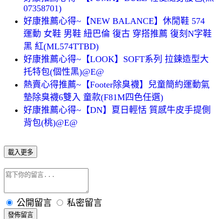
07358701)
好康推薦心得~【NEW BALANCE】休閒鞋 574
運動 女鞋 男鞋 紐巴倫 復古 穿搭推薦 復刻N字鞋
黑 紅(ML574TTBD)
好康推薦心得~【LOOK】SOFT系列 拉鍊造型大
托特包(個性黑)@E@
熱賣心得推薦~【Footer除臭襪】兒童簡約運動氣
墊除臭襪6雙入 童款(F81M四色任選)
好康推薦心得~【DN】夏日輕恬 質感牛皮手提側
背包(桃)@E@
載入更多
公開留言
私密留言
發佈留言