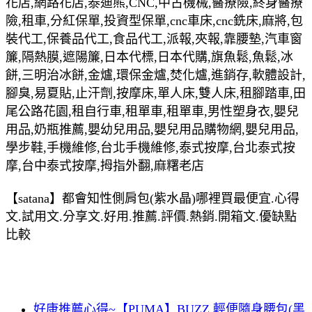
花店,網路花店,泰迪熊,CNC,中古機械,醫療險,終身醫療
險,租車,分紅保單,投資型保單,cnc車床,cnc銑床,麻將,包
裝代工,保養品代工,食品代工,派報,夾報,靠腰墊,汽車窗
簾,隔熱膜,遮陽簾,日本代標,日本代購,旗魚鬆,魚鬆,冰
餅,三明治冰餅,金爐,環保金爐,焚化爐,進銷存,軟體設計,
腳臭,易夏貼,止汗劑,按摩床,單人床,雙人床,租腳踏車,田
尾公路花園,租自行車,租單車,租單車,男性塑身衣,嬰兒
用品,奶瓶推薦,嬰幼兒用品,嬰兒用品購物網,嬰兒用品,
學步鞋,手機維修,台北手機維修,泰式按摩,台北泰式按
摩,台中泰式按摩,拇指外翻,麻糬老店
【satana】都會知性側肩包(紫水晶)哪裡買最便宜.心得
文.試用文.分享文.好用.推薦.評價.熱銷.開箱文.優缺點
比較
好康推薦心得~【PUMA】BUZZ 輕便隨身腰包(黑