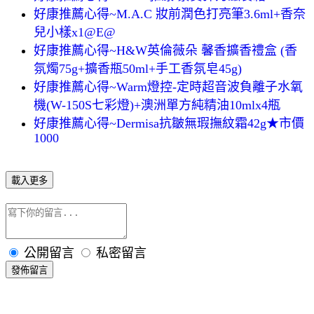
好康推薦心得~M.A.C 妝前潤色打亮筆3.6ml+香奈
兒小樣x1@E@
好康推薦心得~H&W英倫薇朵 馨香擴香禮盒 (香
氛燭75g+擴香瓶50ml+手工香氛皂45g)
好康推薦心得~Warm燈控-定時超音波負離子水氧
機(W-150S七彩燈)+澳洲單方純精油10mlx4瓶
好康推薦心得~Dermisa抗皺無瑕撫紋霜42g★市價
1000
載入更多
公開留言
私密留言
發佈留言