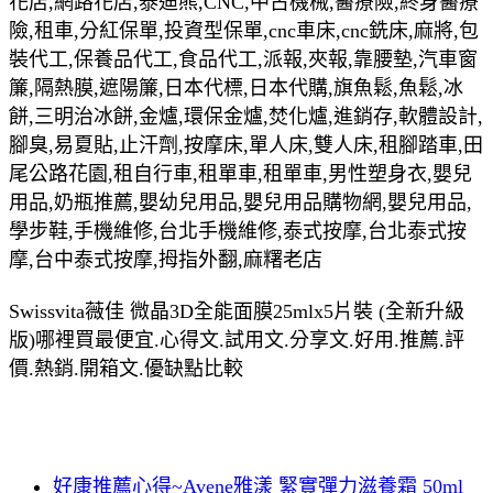
花店,網路花店,泰迪熊,CNC,中古機械,醫療險,終身醫療
險,租車,分紅保單,投資型保單,cnc車床,cnc銑床,麻將,包
裝代工,保養品代工,食品代工,派報,夾報,靠腰墊,汽車窗
簾,隔熱膜,遮陽簾,日本代標,日本代購,旗魚鬆,魚鬆,冰
餅,三明治冰餅,金爐,環保金爐,焚化爐,進銷存,軟體設計,
腳臭,易夏貼,止汗劑,按摩床,單人床,雙人床,租腳踏車,田
尾公路花園,租自行車,租單車,租單車,男性塑身衣,嬰兒
用品,奶瓶推薦,嬰幼兒用品,嬰兒用品購物網,嬰兒用品,
學步鞋,手機維修,台北手機維修,泰式按摩,台北泰式按
摩,台中泰式按摩,拇指外翻,麻糬老店
Swissvita薇佳 微晶3D全能面膜25mlx5片裝 (全新升級
版)哪裡買最便宜.心得文.試用文.分享文.好用.推薦.評
價.熱銷.開箱文.優缺點比較
好康推薦心得~Avene雅漾 緊實彈力滋養霜 50ml