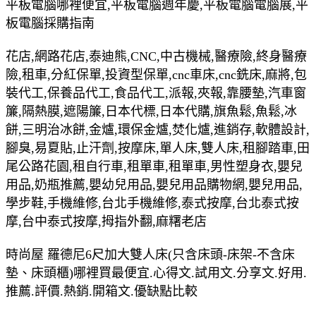
平板電腦哪裡便宜,平板電腦週年慶,平板電腦電腦展,平
板電腦採購指南
花店,網路花店,泰迪熊,CNC,中古機械,醫療險,終身醫療
險,租車,分紅保單,投資型保單,cnc車床,cnc銑床,麻將,包
裝代工,保養品代工,食品代工,派報,夾報,靠腰墊,汽車窗
簾,隔熱膜,遮陽簾,日本代標,日本代購,旗魚鬆,魚鬆,冰
餅,三明治冰餅,金爐,環保金爐,焚化爐,進銷存,軟體設計,
腳臭,易夏貼,止汗劑,按摩床,單人床,雙人床,租腳踏車,田
尾公路花園,租自行車,租單車,租單車,男性塑身衣,嬰兒
用品,奶瓶推薦,嬰幼兒用品,嬰兒用品購物網,嬰兒用品,
學步鞋,手機維修,台北手機維修,泰式按摩,台北泰式按
摩,台中泰式按摩,拇指外翻,麻糬老店
時尚屋 羅德尼6尺加大雙人床(只含床頭-床架-不含床
墊、床頭櫃)哪裡買最便宜.心得文.試用文.分享文.好用.
推薦.評價.熱銷.開箱文.優缺點比較